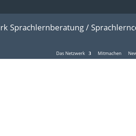
rk Sprachlernberatung / Sprachlernc
Das Netzwerk
Mitmachen
New