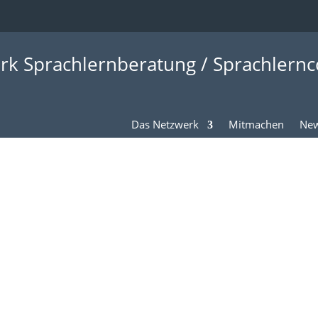
rk Sprachlernberatung / Sprachlernc
Das Netzwerk
Mitmachen
New